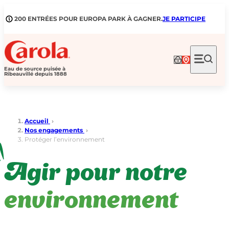
Aller
au
200 ENTRÉES POUR EUROPA PARK À GAGNER.
JE PARTICIPE
contenu
Eau de source puisée à
Ribeauvillé depuis 1888
Accueil
›
Nos engagements
›
Protéger l’environnement
Agir pour notre
environnement