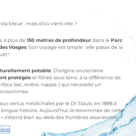
la bleue : mais d’où vient-elle ?
e à plus de
150 mètres de profondeur
dans le
Parc
 des Vosges
. Son voyage est simple : elle passe de la
ue) !
aturellement potable
. D’origine souterraine
ent protégée
et filtrée sous terre, à la différence de
face (lac, rivière, nappe..) qui nécessite un
e consommée.
aux vertus médicinales par le Dr Staub, en 1888 à
e longue histoire. Aujourd’hui, la renommée de cette
 » s’étend bien au-delà des frontières alsaciennes.
lière