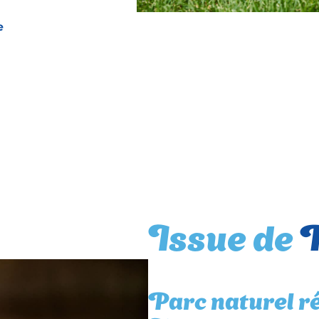
e
Issue de
R
Parc naturel r