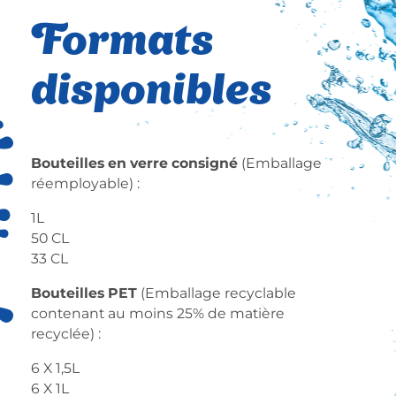
Formats
disponibles
Bouteilles en verre consigné
(Emballage
réemployable) :
1L
50 CL
33 CL
Bouteilles PET
(Emballage recyclable
contenant au moins 25% de matière
recyclée) :
6 X 1,5L
6 X 1L