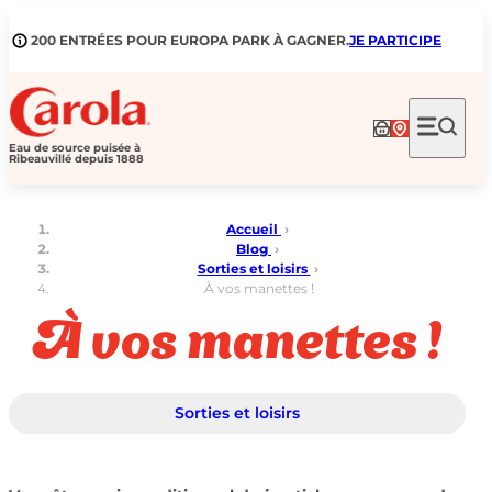
Aller
au
200 ENTRÉES POUR EUROPA PARK À GAGNER.
JE PARTICIPE
contenu
Eau de source puisée à
Ribeauvillé depuis 1888
Accueil
›
Blog
›
Sorties et loisirs
›
À vos manettes !
À vos manettes !
Sorties et loisirs