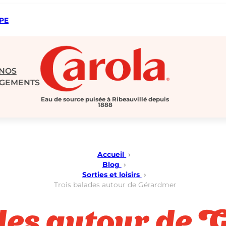
IPE
NOS
GEMENTS
Eau de source puisée à Ribeauvillé depuis
1888
Accueil
›
Blog
›
Sorties et loisirs
›
Trois balades autour de Gérardmer
des autour de