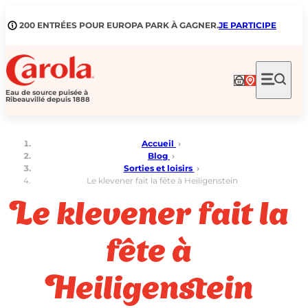
Aller
au
200 ENTRÉES POUR EUROPA PARK À GAGNER.
JE PARTICIPE
contenu
Eau de source puisée à
Ribeauvillé depuis 1888
Accueil
›
Blog
›
Sorties et loisirs
›
Le klevener fait la fête à Heiligenstein
Le klevener fait la
fête à
Heiligenstein