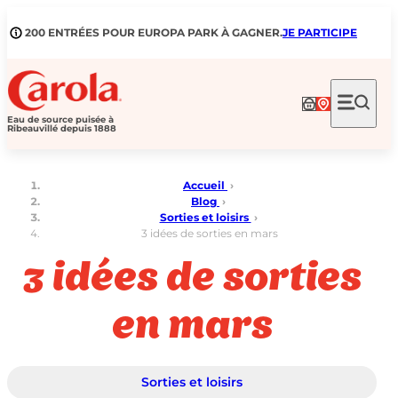
Aller
au
200 ENTRÉES POUR EUROPA PARK À GAGNER.
JE PARTICIPE
contenu
Eau de source puisée à
Ribeauvillé depuis 1888
Accueil
›
Blog
›
Sorties et loisirs
›
3 idées de sorties en mars
3 idées de sorties
en mars
Sorties et loisirs