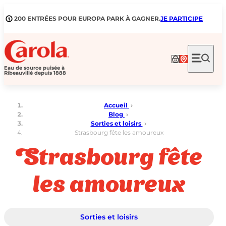
Aller
au
200 ENTRÉES POUR EUROPA PARK À GAGNER.
JE PARTICIPE
contenu
Eau de source puisée à
Ribeauvillé depuis 1888
Accueil
›
Blog
›
Sorties et loisirs
›
Strasbourg fête les amoureux
Strasbourg fête
les amoureux
Sorties et loisirs