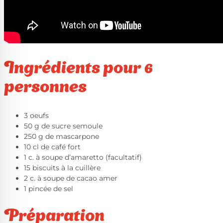
Ingrédients pour 6
personnes
3 oeufs
50 g de sucre semoule
250 g de mascarpone
10 cl de café fort
1 c. à soupe d’amaretto (facultatif)
15 biscuits à la cuillère
2 c. à soupe de cacao amer
1 pincée de sel
Préparation