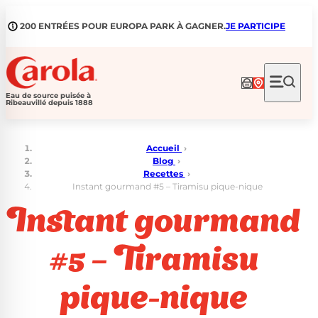
Aller
au
200 ENTRÉES POUR EUROPA PARK À GAGNER.
JE PARTICIPE
contenu
Eau de source puisée à
Ribeauvillé depuis 1888
Accueil
›
Blog
›
Recettes
›
Instant gourmand #5 – Tiramisu pique-nique
Instant gourmand
#5 – Tiramisu
pique-nique