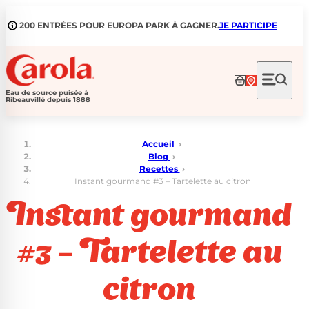
Aller
au
200 ENTRÉES POUR EUROPA PARK À GAGNER.
JE PARTICIPE
contenu
Eau de source puisée à
Ribeauvillé depuis 1888
Accueil
›
Blog
›
Recettes
›
Instant gourmand #3 – Tartelette au citron
Instant gourmand
#3 – Tartelette au
citron