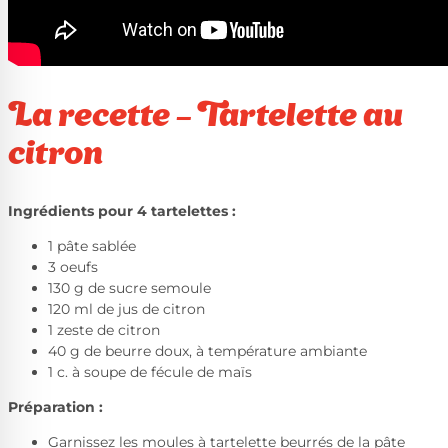
La recette – Tartelette au
citron
Ingrédients pour 4 tartelettes :
1 pâte sablée
3 oeufs
130 g de sucre semoule
120 ml de jus de citron
1 zeste de citron
40 g de beurre doux, à température ambiante
1 c. à soupe de fécule de maïs
Préparation :
Garnissez les moules à tartelette beurrés de la pâte