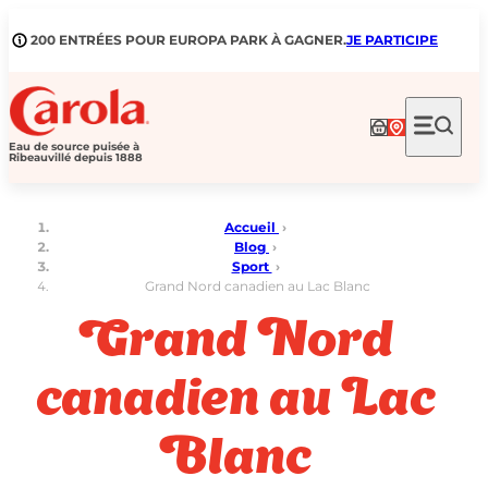
Aller
au
200 ENTRÉES POUR EUROPA PARK À GAGNER.
JE PARTICIPE
contenu
Eau de source puisée à
Ribeauvillé depuis 1888
Accueil
›
Blog
›
Sport
›
Grand Nord canadien au Lac Blanc
Grand Nord
canadien au Lac
Blanc