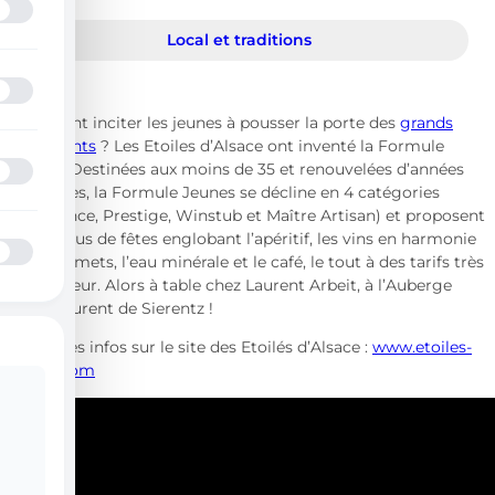
Local et traditions
Comment inciter les jeunes à pousser la porte des
grands
restaurants
? Les Etoiles d’Alsace ont inventé la Formule
Jeunes. Destinées aux moins de 35 et renouvelées d’années
en années, la Formule Jeunes se décline en 4 catégories
(Excellence, Prestige, Winstub et Maître Artisan) et proposent
des menus de fêtes englobant l’apéritif, les vins en harmonie
avec les mets, l’eau minérale et le café, le tout à des tarifs très
avantageur. Alors à
table chez Laurent Arbeit, à l’Auberge
Saint-Laurent de Sierentz !
Toutes les infos sur le site des Etoilés d’Alsace :
www.etoiles-
alsace.com