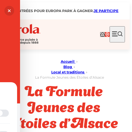
Aller
au
200 ENTRÉES POUR EUROPA PARK À GAGNER.
JE PARTICIPE
contenu
Eau de source puisée à
Ribeauvillé depuis 1888
Accueil
›
Blog
›
Local et traditions
›
La Formule Jeunes des Étoiles d’Alsace
La Formule
Jeunes des
Étoiles d’Alsace