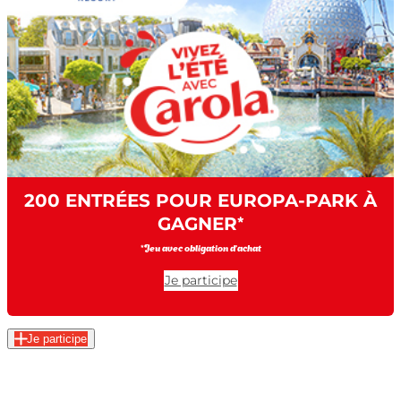
200 ENTRÉES POUR EUROPA-PARK À
GAGNER
*
*Jeu avec obligation d’achat
Je participe
Je participe