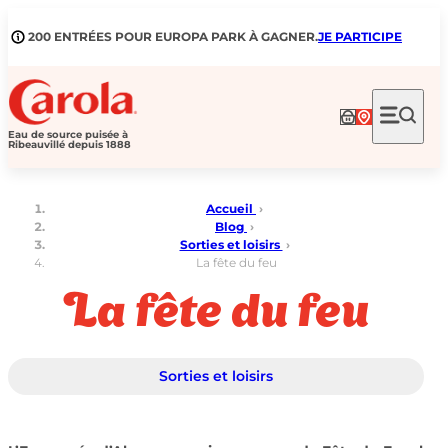
Aller
au
200 ENTRÉES POUR EUROPA PARK À GAGNER.
JE PARTICIPE
contenu
Eau de source puisée à
Ribeauvillé depuis 1888
Accueil
›
Blog
›
Sorties et loisirs
›
La fête du feu
La fête du feu
Sorties et loisirs