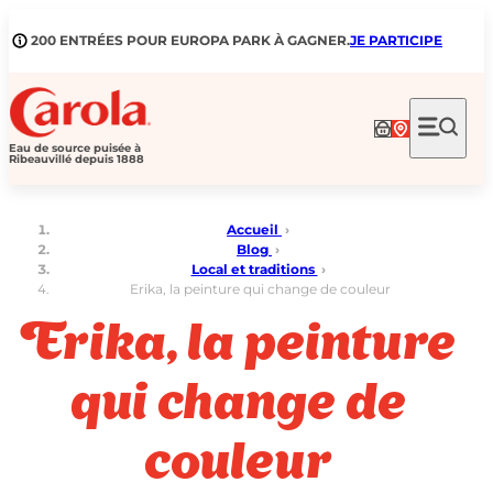
Aller
au
200 ENTRÉES POUR EUROPA PARK À GAGNER.
JE PARTICIPE
contenu
Eau de source puisée à
Ribeauvillé depuis 1888
Accueil
›
Blog
›
Local et traditions
›
Erika, la peinture qui change de couleur
Erika, la peinture
qui change de
couleur